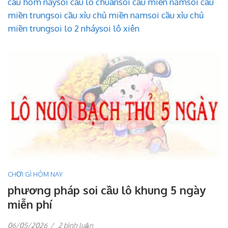
cầu hôm nay
soi cầu lô chuẩn
soi cầu miền nam
soi cầu
miền trung
soi cầu xỉu chủ miền nam
soi cầu xỉu chủ
miền trung
soi lo 2 nháy
soi lô xiên
CHƠI GÌ HÔM NAY
phương pháp soi cầu lô khung 5 ngày
miễn phí
ở
06/05/2026
/
2 bình luận