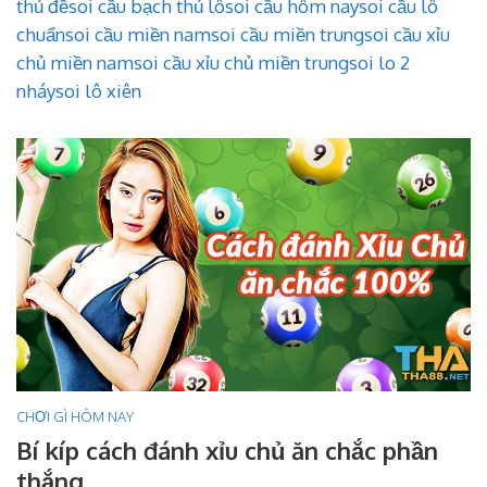
thủ đề
soi cầu bạch thủ lô
soi cầu hôm nay
soi cầu lô
chuẩn
soi cầu miền nam
soi cầu miền trung
soi cầu xỉu
chủ miền nam
soi cầu xỉu chủ miền trung
soi lo 2
nháy
soi lô xiên
CHƠI GÌ HÔM NAY
Bí kíp cách đánh xỉu chủ ăn chắc phần
thắng