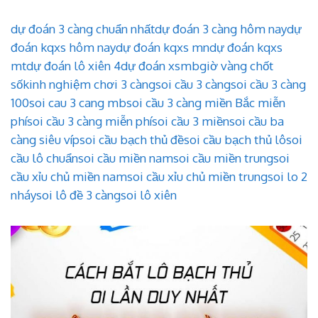
3
càng
chuẩn
dự đoán 3 càng chuẩn nhất
dự đoán 3 càng hôm nay
dự
nhất
đoán kqxs hôm nay
dự đoán kqxs mn
dự đoán kqxs
chính
xác
mt
dự đoán lô xiên 4
dự đoán xsmb
giờ vàng chốt
nhất
số
kinh nghiệm chơi 3 càng
soi cầu 3 càng
soi cầu 3 càng
100
soi cau 3 cang mb
soi cầu 3 càng miền Bắc miễn
phí
soi cầu 3 càng miễn phí
soi cầu 3 miền
soi cầu ba
càng siêu víp
soi cầu bạch thủ đề
soi cầu bạch thủ lô
soi
cầu lô chuẩn
soi cầu miền nam
soi cầu miền trung
soi
cầu xỉu chủ miền nam
soi cầu xỉu chủ miền trung
soi lo 2
nháy
soi lô đề 3 càng
soi lô xiên