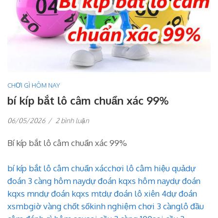
CHƠI GÌ HÔM NAY
bí kíp bắt lô câm chuẩn xác 99%
ở
06/05/2026
/
2 bình luận
bí
kíp
Bí kíp bắt lô câm chuẩn xác 99%
bắt
lô
câm
bí kíp bắt lô câm chuẩn xác
chơi lô câm hiệu quả
dự
chuẩn
xác
đoán 3 càng hôm nay
dự đoán kqxs hôm nay
dự đoán
992
kqxs mn
dự đoán kqxs mt
dự đoán lô xiên 4
dự đoán
xsmb
giờ vàng chốt số
kinh nghiệm chơi 3 càng
lô đầu