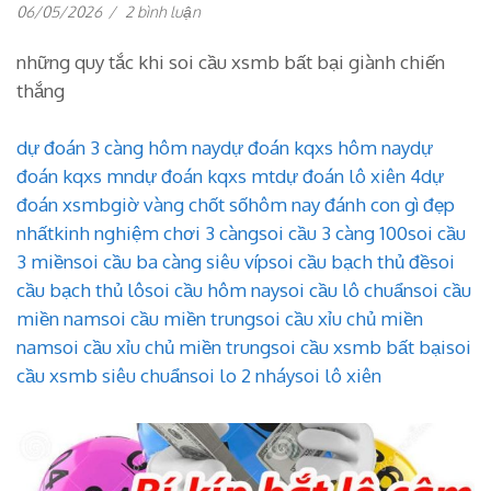
ở
06/05/2026
/
2 bình luận
những
quy
những quy tắc khi soi cầu xsmb bất bại giành chiến
tắc
khi
thắng
soi
cầu
xsmb
dự đoán 3 càng hôm nay
dự đoán kqxs hôm nay
dự
bất
đoán kqxs mn
dự đoán kqxs mt
dự đoán lô xiên 4
dự
bại
giành
đoán xsmb
giờ vàng chốt số
hôm nay đánh con gì đẹp
chiến
nhất
kinh nghiệm chơi 3 càng
soi cầu 3 càng 100
soi cầu
thắng
3 miền
soi cầu ba càng siêu víp
soi cầu bạch thủ đề
soi
cầu bạch thủ lô
soi cầu hôm nay
soi cầu lô chuẩn
soi cầu
miền nam
soi cầu miền trung
soi cầu xỉu chủ miền
nam
soi cầu xỉu chủ miền trung
soi cầu xsmb bất bại
soi
cầu xsmb siêu chuẩn
soi lo 2 nháy
soi lô xiên