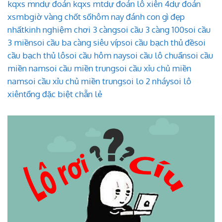
kqxs mn
dự đoán kqxs mt
dự đoán lô xiên 4
dự đoán
lẻ
trong
xsmb
giờ vàng chốt số
hôm nay đánh con gì đẹp
lô
nhất
kinh nghiệm chơi 3 càng
soi cầu 3 càng 100
soi cầu
đề
3 miền
soi cầu ba càng siêu víp
soi cầu bạch thủ đề
soi
cầu bạch thủ lô
soi cầu hôm nay
soi cầu lô chuẩn
soi cầu
miền nam
soi cầu miền trung
soi cầu xỉu chủ miền
nam
soi cầu xỉu chủ miền trung
soi lo 2 nháy
soi lô
xiên
tổng đặc biệt chẵn lẻ