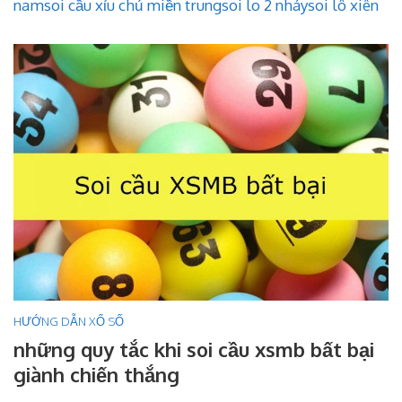
nam
soi cầu xỉu chủ miền trung
soi lo 2 nháy
soi lô xiên
HƯỚNG DẪN XỔ SỐ
những quy tắc khi soi cầu xsmb bất bại
giành chiến thắng