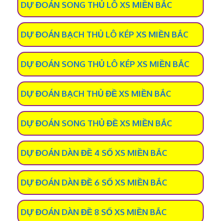
DỰ ĐOÁN SONG THỦ LÔ XS MIỀN BẮC
DỰ ĐOÁN BẠCH THỦ LÔ KÉP XS MIỀN BẮC
DỰ ĐOÁN SONG THỦ LÔ KÉP XS MIỀN BẮC
DỰ ĐOÁN BẠCH THỦ ĐỀ XS MIỀN BẮC
DỰ ĐOÁN SONG THỦ ĐỀ XS MIỀN BẮC
DỰ ĐOÁN DÀN ĐỀ 4 SỐ XS MIỀN BẮC
DỰ ĐOÁN DÀN ĐỀ 6 SỐ XS MIỀN BẮC
DỰ ĐOÁN DÀN ĐỀ 8 SỐ XS MIỀN BẮC