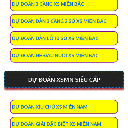
DỰ ĐOÁN 3 CÀNG XS MIỀN BẮC
DỰ ĐOÁN DÀN 3 CÀNG 2 SỐ XS MIỀN BẮC
DỰ ĐOÁN DÀN LÔ 10 SỐ XS MIỀN BẮC
DỰ ĐOÁN ĐỀ ĐẦU ĐUÔI XS MIỀN BẮC
DỰ ĐOÁN XSM
N
SIÊU CẤP
DỰ ĐOÁN XỈU CHỦ XS MIỀN NAM
DỰ ĐOÁN GIẢI ĐẶC BIỆT XS MIỀN NAM