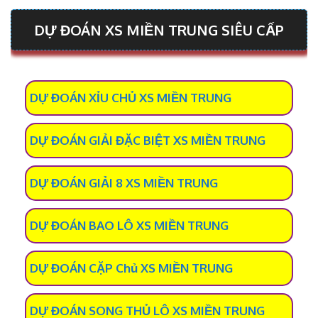
DỰ ĐOÁN XS MIỀN TRUNG SIÊU CẤP
DỰ ĐOÁN XỈU CHỦ XS MIỀN TRUNG
DỰ ĐOÁN GIẢI ĐẶC BIỆT XS MIỀN TRUNG
DỰ ĐOÁN GIẢI 8 XS MIỀN TRUNG
DỰ ĐOÁN BAO LÔ XS MIỀN TRUNG
DỰ ĐOÁN CẶP Chủ XS MIỀN TRUNG
DỰ ĐOÁN SONG THỦ LÔ XS MIỀN TRUNG