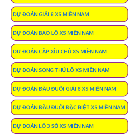
DỰ ĐOÁN GIẢI 8 XS MIỀN NAM
DỰ ĐOÁN BAO LÔ XS MIỀN NAM
DỰ ĐOÁN CẶP XỈU CHỦ XS MIỀN NAM
DỰ ĐOÁN SONG THỦ LÔ XS MIỀN NAM
DỰ ĐOÁN ĐẦU ĐUÔI GIẢI 8 XS MIỀN NAM
DỰ ĐOÁN ĐẦU ĐUÔI ĐẶC BIỆT XS MIỀN NAM
DỰ ĐOÁN LÔ 3 SỐ XS MIỀN NAM