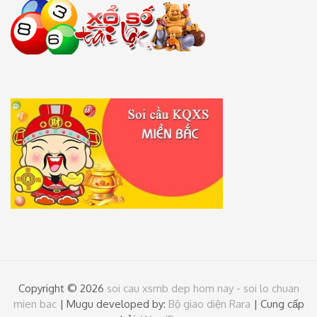
Copyright © 2026
soi cau xsmb dep hom nay - soi lo chuan
mien bac
| Mugu developed by:
Bộ giao diện Rara
| Cung cấp