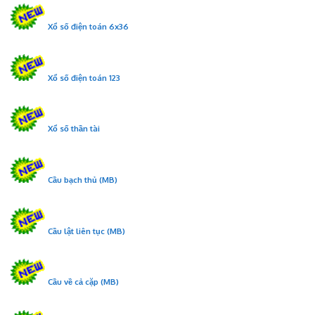
Xổ số điện toán 6x36
Xổ số điện toán 123
Xổ số thần tài
Cầu bạch thủ (MB)
Cầu lật liên tục (MB)
Cầu về cả cặp (MB)