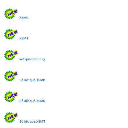
XSMN
XSMT
kết quả hôm nay
Sổ kết quả XSMB
Sổ kết quả XSMN
Sổ kết quả XSMT