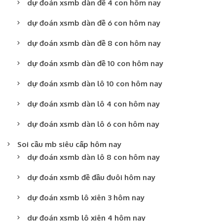
dự đoán xsmb dàn đề 4 con hôm nay
dự đoán xsmb dàn đề 6 con hôm nay
dự đoán xsmb dàn đề 8 con hôm nay
dự đoán xsmb dàn đề 10 con hôm nay
dự đoán xsmb dàn lô 10 con hôm nay
dự đoán xsmb dàn lô 4 con hôm nay
dự đoán xsmb dàn lô 6 con hôm nay
Soi cầu mb siêu cấp hôm nay
dự đoán xsmb dàn lô 8 con hôm nay
dự đoán xsmb đề đầu đuôi hôm nay
dự đoán xsmb lô xiên 3 hôm nay
dự đoán xsmb lô xiên 4 hôm nay