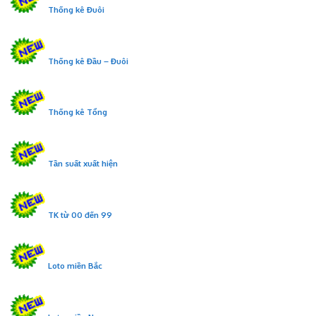
Thống kê Đuôi
Thống kê Đầu – Đuôi
Thống kê Tổng
Tần suất xuất hiện
TK từ 00 đến 99
Loto miền Bắc