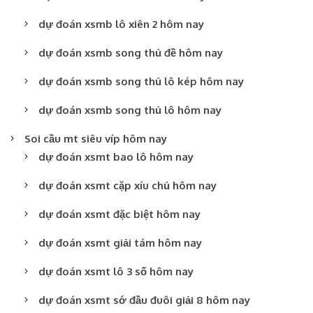
dự đoán xsmb lô xiên 2 hôm nay
dự đoán xsmb song thủ đề hôm nay
dự đoán xsmb song thủ lô kép hôm nay
dự đoán xsmb song thủ lô hôm nay
Soi cầu mt siêu víp hôm nay
dự đoán xsmt bao lô hôm nay
dự đoán xsmt cặp xíu chủ hôm nay
dự đoán xsmt đặc biệt hôm nay
dự đoán xsmt giải tám hôm nay
dự đoán xsmt lô 3 số hôm nay
dự đoán xsmt sớ đầu đuôi giải 8 hôm nay