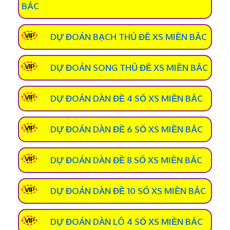
BẮC
DỰ ĐOÁN BẠCH THỦ ĐỀ XS MIỀN BẮC
DỰ ĐOÁN SONG THỦ ĐỀ XS MIỀN BẮC
DỰ ĐOÁN DÀN ĐỀ 4 SỐ XS MIỀN BẮC
DỰ ĐOÁN DÀN ĐỀ 6 SỐ XS MIỀN BẮC
DỰ ĐOÁN DÀN ĐỀ 8 SỐ XS MIỀN BẮC
DỰ ĐOÁN DÀN ĐỀ 10 SỐ XS MIỀN BẮC
DỰ ĐOÁN DÀN LÔ 4 SỐ XS MIỀN BẮC