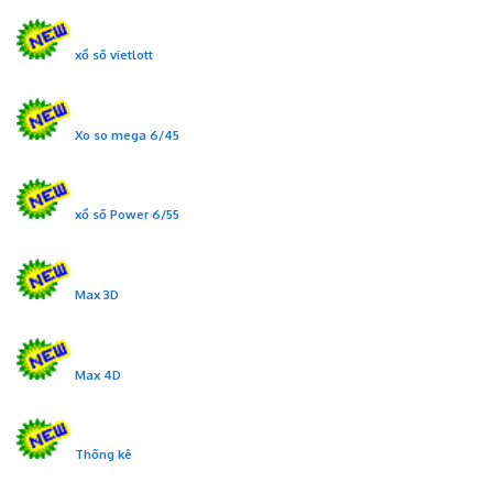
xổ số vietlott
Xo so mega 6/45
xổ số Power 6/55
Max 3D
Max 4D
Thống kê