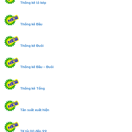
Thống kê lô kép
Thống kê Đầu
Thống kê Đuôi
Thống kê Đầu – Đuôi
Thống kê Tổng
Tần suất xuất hiện
TK từ 00 đến 99