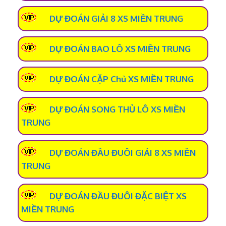
DỰ ĐOÁN GIẢI 8 XS MIỀN TRUNG
DỰ ĐOÁN BAO LÔ XS MIỀN TRUNG
DỰ ĐOÁN CẶP Chủ XS MIỀN TRUNG
DỰ ĐOÁN SONG THỦ LÔ XS MIỀN
TRUNG
DỰ ĐOÁN ĐẦU ĐUÔI GIẢI 8 XS MIỀN
TRUNG
DỰ ĐOÁN ĐẦU ĐUÔI ĐẶC BIỆT XS
MIỀN TRUNG