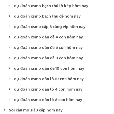
dự đoán xsmb bạch thủ lô kép hôm nay
dự đoán xsmb bạch thủ đề hôm nay
dự đoán xsmb cặp 3 càng víp hôm nay
dự đoán xsmb dàn đề 4 con hôm nay
dự đoán xsmb dàn đề 6 con hôm nay
dự đoán xsmb dàn đề 8 con hôm nay
dự đoán xsmb dàn đề 10 con hôm nay
dự đoán xsmb dàn lô 10 con hôm nay
dự đoán xsmb dàn lô 4 con hôm nay
dự đoán xsmb dàn lô 6 con hôm nay
Soi cầu mb siêu cấp hôm nay