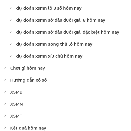
dự đoán xsmn lô 3 số hôm nay
dự đoán xsmn sớ đầu đuôi giải 8 hôm nay
dự đoán xsmn sớ đầu đuôi giải đặc biệt hôm nay
dự đoán xsmn song thủ lô hôm nay
dự đoán xsmn xíu chủ hôm nay
Chơi gì hôm nay
Hướng dẫn xổ số
XSMB
XSMN
XSMT
Kết quả hôm nay