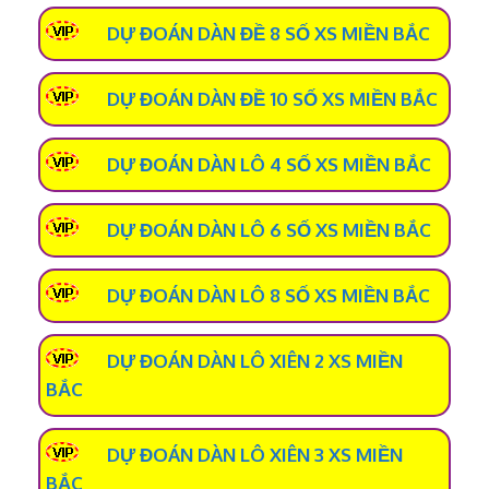
DỰ ĐOÁN DÀN ĐỀ 8 SỐ XS MIỀN BẮC
DỰ ĐOÁN DÀN ĐỀ 10 SỐ XS MIỀN BẮC
DỰ ĐOÁN DÀN LÔ 4 SỐ XS MIỀN BẮC
DỰ ĐOÁN DÀN LÔ 6 SỐ XS MIỀN BẮC
DỰ ĐOÁN DÀN LÔ 8 SỐ XS MIỀN BẮC
DỰ ĐOÁN DÀN LÔ XIÊN 2 XS MIỀN
BẮC
DỰ ĐOÁN DÀN LÔ XIÊN 3 XS MIỀN
BẮC