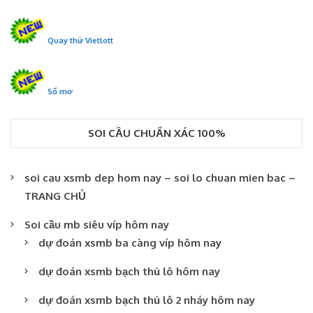
Quay thử Vietlott
Sổ mơ
SOI CẦU CHUẨN XÁC 100%
soi cau xsmb dep hom nay – soi lo chuan mien bac –
TRANG CHỦ
Soi cầu mb siêu víp hôm nay
dự đoán xsmb ba càng víp hôm nay
dự đoán xsmb bạch thủ lô hôm nay
dự đoán xsmb bạch thủ lô 2 nháy hôm nay