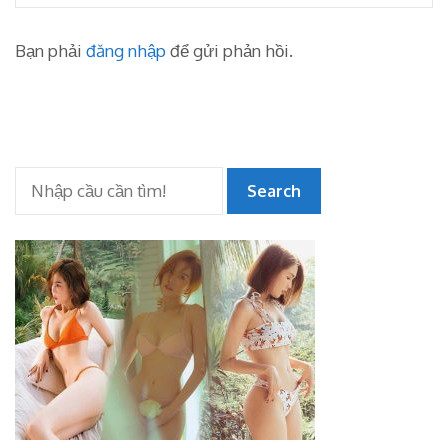
Bạn phải
đăng nhập
để gửi phản hồi.
Search