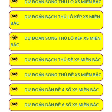
DỰ ĐOÁN SONG THỦ LÔ XS MIỀN BẮC
DỰ ĐOÁN BẠCH THỦ LÔ KÉP XS MIỀN
BẮC
DỰ ĐOÁN SONG THỦ LÔ KÉP XS MIỀN
BẮC
DỰ ĐOÁN BẠCH THỦ ĐỀ XS MIỀN BẮC
DỰ ĐOÁN SONG THỦ ĐỀ XS MIỀN BẮC
DỰ ĐOÁN DÀN ĐỀ 4 SỐ XS MIỀN BẮC
DỰ ĐOÁN DÀN ĐỀ 6 SỐ XS MIỀN BẮC