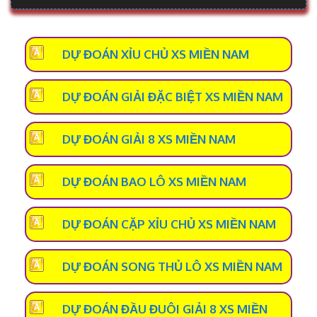
DỰ ĐOÁN XỈU CHỦ XS MIỀN NAM
DỰ ĐOÁN GIẢI ĐẶC BIỆT XS MIỀN NAM
DỰ ĐOÁN GIẢI 8 XS MIỀN NAM
DỰ ĐOÁN BAO LÔ XS MIỀN NAM
DỰ ĐOÁN CẶP XỈU CHỦ XS MIỀN NAM
DỰ ĐOÁN SONG THỦ LÔ XS MIỀN NAM
DỰ ĐOÁN ĐẦU ĐUÔI GIẢI 8 XS MIỀN