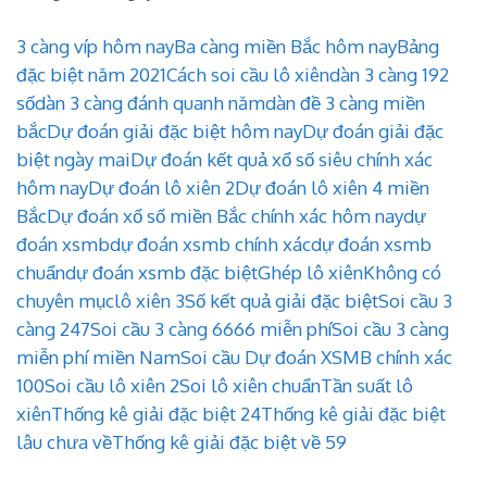
xổ
số
miền
3 càng víp hôm nay
Ba càng miền Bắc hôm nay
Bảng
bắc
đặc biệt năm 2021
Cách soi cầu lô xiên
dàn 3 càng 192
ngày
10/12
số
dàn 3 càng đánh quanh năm
dàn đề 3 càng miền
chuẩn
bắc
Dự đoán giải đặc biệt hôm nay
Dự đoán giải đặc
nhất
biệt ngày mai
Dự đoán kết quả xổ số siêu chính xác
hôm nay
Dự đoán lô xiên 2
Dự đoán lô xiên 4 miền
Bắc
Dự đoán xổ số miền Bắc chính xác hôm nay
dự
đoán xsmb
dự đoán xsmb chính xác
dự đoán xsmb
chuẩn
dự đoán xsmb đặc biệt
Ghép lô xiên
Không có
chuyên mục
lô xiên 3
Số kết quả giải đặc biệt
Soi cầu 3
càng 247
Soi cầu 3 càng 6666 miễn phí
Soi cầu 3 càng
miễn phí miền Nam
Soi cầu Dự đoán XSMB chính xác
100
Soi cầu lô xiên 2
Soi lô xiên chuẩn
Tần suất lô
xiên
Thống kê giải đặc biệt 24
Thống kê giải đặc biệt
lâu chưa về
Thống kê giải đặc biệt về 59