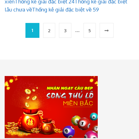
xiên
Thống kê giải đặc biệt 24
Thống kê giải đặc biệt
lâu chưa về
Thống kê giải đặc biệt về 59
Điều
1
…
2
3
5
hướng
bài
viết