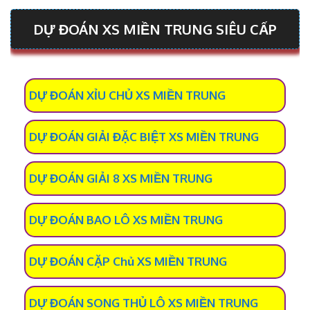
DỰ ĐOÁN XS MIỀN TRUNG SIÊU CẤP
DỰ ĐOÁN XỈU CHỦ XS MIỀN TRUNG
DỰ ĐOÁN GIẢI ĐẶC BIỆT XS MIỀN TRUNG
DỰ ĐOÁN GIẢI 8 XS MIỀN TRUNG
DỰ ĐOÁN BAO LÔ XS MIỀN TRUNG
DỰ ĐOÁN CẶP Chủ XS MIỀN TRUNG
DỰ ĐOÁN SONG THỦ LÔ XS MIỀN TRUNG