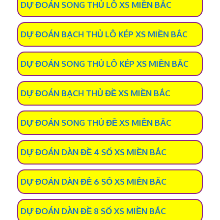
DỰ ĐOÁN SONG THỦ LÔ XS MIỀN BẮC
DỰ ĐOÁN BẠCH THỦ LÔ KÉP XS MIỀN BẮC
DỰ ĐOÁN SONG THỦ LÔ KÉP XS MIỀN BẮC
DỰ ĐOÁN BẠCH THỦ ĐỀ XS MIỀN BẮC
DỰ ĐOÁN SONG THỦ ĐỀ XS MIỀN BẮC
DỰ ĐOÁN DÀN ĐỀ 4 SỐ XS MIỀN BẮC
DỰ ĐOÁN DÀN ĐỀ 6 SỐ XS MIỀN BẮC
DỰ ĐOÁN DÀN ĐỀ 8 SỐ XS MIỀN BẮC