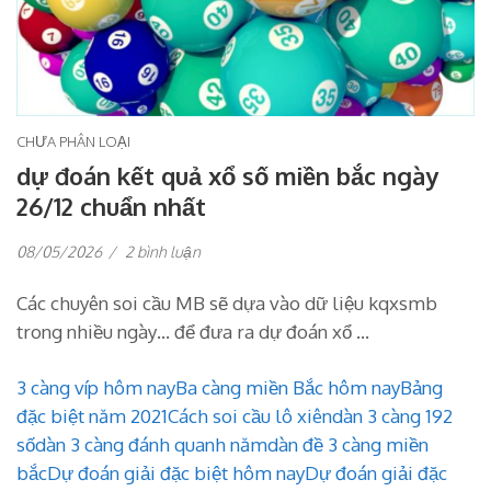
CHƯA PHÂN LOẠI
dự đoán kết quả xổ số miền bắc ngày
26/12 chuẩn nhất
ở
08/05/2026
/
2 bình luận
dự
đoán
Các chuyên soi cầu MB sẽ dựa vào dữ liệu kqxsmb
kết
quả
trong nhiều ngày… để đưa ra dự đoán xổ …
xổ
số
miền
3 càng víp hôm nay
Ba càng miền Bắc hôm nay
Bảng
bắc
đặc biệt năm 2021
Cách soi cầu lô xiên
dàn 3 càng 192
ngày
26/12
số
dàn 3 càng đánh quanh năm
dàn đề 3 càng miền
chuẩn
bắc
Dự đoán giải đặc biệt hôm nay
Dự đoán giải đặc
nhất