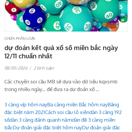
CHƯA PHÂN LOẠI
dự đoán kết quả xổ số miền bắc ngày
12/11 chuẩn nhất
ở
08/05/2026
/
2 bình luận
dự
đoán
Các chuyên soi cầu MB sẽ dựa vào dữ liệu kqxsmb
kết
quả
trong nhiều ngày… để đưa ra dự đoán xổ …
xổ
số
miền
3 càng víp hôm nay
Ba càng miền Bắc hôm nay
Bảng
bắc
đặc biệt năm 2021
Cách soi cầu lô xiên
dàn 3 càng 192
ngày
12/11
số
dàn 3 càng đánh quanh năm
dàn đề 3 càng miền
chuẩn
bắc
Dự đoán giải đặc biệt hôm nay
Dự đoán giải đặc
nhất