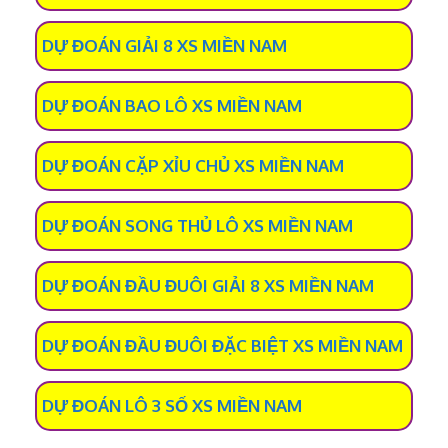
DỰ ĐOÁN GIẢI 8 XS MIỀN NAM
DỰ ĐOÁN BAO LÔ XS MIỀN NAM
DỰ ĐOÁN CẶP XỈU CHỦ XS MIỀN NAM
DỰ ĐOÁN SONG THỦ LÔ XS MIỀN NAM
DỰ ĐOÁN ĐẦU ĐUÔI GIẢI 8 XS MIỀN NAM
DỰ ĐOÁN ĐẦU ĐUÔI ĐẶC BIỆT XS MIỀN NAM
DỰ ĐOÁN LÔ 3 SỐ XS MIỀN NAM