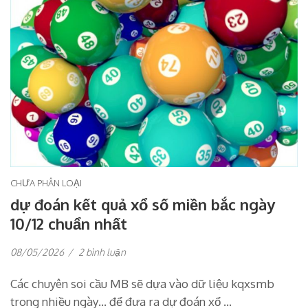
CHƯA PHÂN LOẠI
dự đoán kết quả xổ số miền bắc ngày
10/12 chuẩn nhất
ở
08/05/2026
/
2 bình luận
dự
đoán
Các chuyên soi cầu MB sẽ dựa vào dữ liệu kqxsmb
kết
quả
trong nhiều ngày… để đưa ra dự đoán xổ …