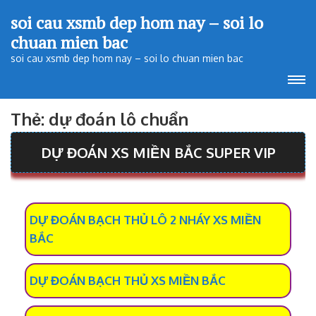
Bỏ
soi cau xsmb dep hom nay – soi lo
qua
chuan mien bac
và
soi cau xsmb dep hom nay – soi lo chuan mien bac
tới
nội
dung
Thẻ:
dự đoán lô chuẩn
(ấn
Enter)
DỰ ĐOÁN XS MIỀN BẮC SUPER VIP
DỰ ĐOÁN BẠCH THỦ LÔ 2 NHÁY XS MIỀN
BẮC
DỰ ĐOÁN BẠCH THỦ XS MIỀN BẮC