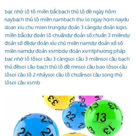
nhớ
loto
bạc nhớ lô tô miền bắc
bạch thủ lô đề ngày hôm
miền
bắc
nay
bạch thủ lô miền nam
bach thu lo ngay hom nay
du
hiệu
doan xiu chu mien trung
dự đoán 3 càng
dự đoán kqxs
quả
nhất
miền bắc
dự đoán lô chuẩn
dự đoán số chuẩn 3 miền
dự
đoán số đề
dự đoán xỉu chủ miền nam
dự đoán xổ số
miền nam
dự đoán xsmb
dự đoán xsmt
phương pháp
bạc nhớ lô tô
soi cầu 3 càng
soi cầu 3 miền
soi cầu bạch
thủ đề
soi cầu bạch thủ lô đề mn
soi cầu bao lô
soi cầu
lô
soi cầu lô 2 nháy
soi cầu lô chuẩn
soi cầu song thủ
lô
soi cầu xsmb