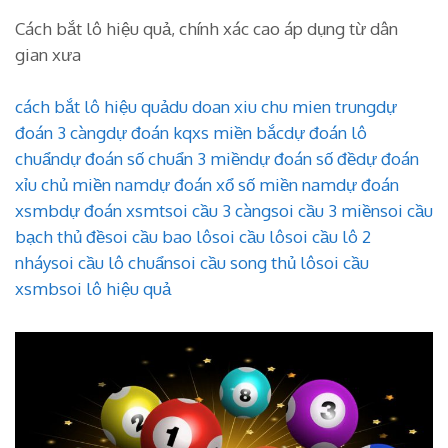
bắt
Cách bắt lô hiệu quả, chính xác cao áp dụng từ dân
lô
hiệu
gian xưa
quả,
chính
xác
cách bắt lô hiệu quả
du doan xiu chu mien trung
dự
cao
đoán 3 càng
dự đoán kqxs miền bắc
dự đoán lô
áp
dụng
chuẩn
dự đoán số chuẩn 3 miền
dự đoán số đề
dự đoán
từ
xỉu chủ miền nam
dự đoán xổ số miền nam
dự đoán
dân
gian
xsmb
dự đoán xsmt
soi cầu 3 càng
soi cầu 3 miền
soi cầu
xưa
bạch thủ đề
soi cầu bao lô
soi cầu lô
soi cầu lô 2
nháy
soi cầu lô chuẩn
soi cầu song thủ lô
soi cầu
xsmb
soi lô hiệu quả