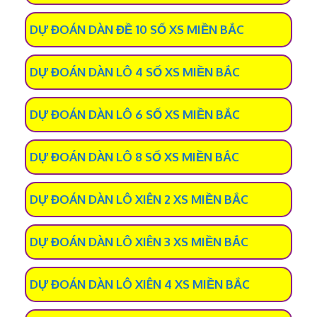
DỰ ĐOÁN DÀN ĐỀ 10 SỐ XS MIỀN BẮC
DỰ ĐOÁN DÀN LÔ 4 SỐ XS MIỀN BẮC
DỰ ĐOÁN DÀN LÔ 6 SỐ XS MIỀN BẮC
DỰ ĐOÁN DÀN LÔ 8 SỐ XS MIỀN BẮC
DỰ ĐOÁN DÀN LÔ XIÊN 2 XS MIỀN BẮC
DỰ ĐOÁN DÀN LÔ XIÊN 3 XS MIỀN BẮC
DỰ ĐOÁN DÀN LÔ XIÊN 4 XS MIỀN BẮC