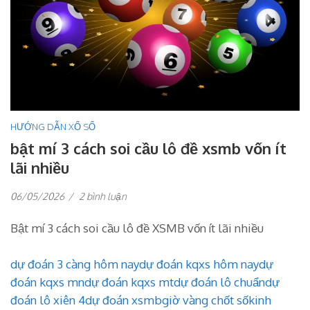
HƯỚNG DẪN XỔ SỐ
bật mí 3 cách soi cầu lô đề xsmb vốn ít
lãi nhiều
ở
06/05/2026
/
2 bình luận
bật
mí
Bật mí 3 cách soi cầu lô đề XSMB vốn ít lãi nhiều
3
cách
soi
dự đoán 3 càng hôm nay
dự đoán kqxs hôm nay
dự
cầu
lô
đoán kqxs mn
dự đoán kqxs mt
dự đoán lô chuẩn
dự
đề
đoán lô xiên 4
dự đoán xsmb
giờ vàng chốt số
kinh
xsmb