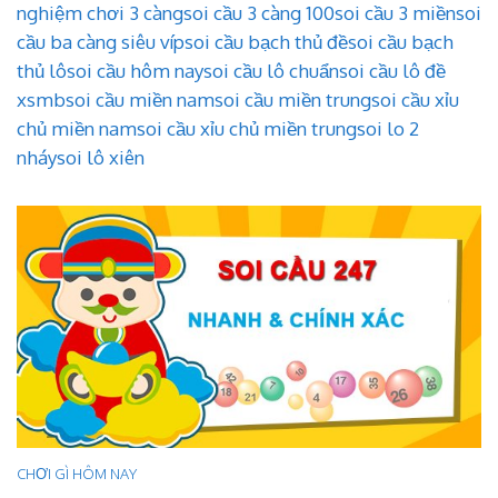
vốn
nghiệm chơi 3 càng
soi cầu 3 càng 100
soi cầu 3 miền
soi
ít
cầu ba càng siêu víp
soi cầu bạch thủ đề
soi cầu bạch
lãi
nhiều
thủ lô
soi cầu hôm nay
soi cầu lô chuẩn
soi cầu lô đề
xsmb
soi cầu miền nam
soi cầu miền trung
soi cầu xỉu
chủ miền nam
soi cầu xỉu chủ miền trung
soi lo 2
nháy
soi lô xiên
CHƠI GÌ HÔM NAY