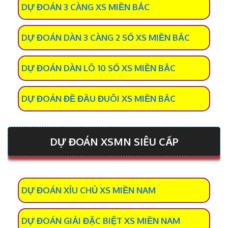
DỰ ĐOÁN 3 CÀNG XS MIỀN BẮC
DỰ ĐOÁN DÀN 3 CÀNG 2 SỐ XS MIỀN BẮC
DỰ ĐOÁN DÀN LÔ 10 SỐ XS MIỀN BẮC
DỰ ĐOÁN ĐỀ ĐẦU ĐUÔI XS MIỀN BẮC
DỰ ĐOÁN XSM
N
SIÊU CẤP
DỰ ĐOÁN XỈU CHỦ XS MIỀN NAM
DỰ ĐOÁN GIẢI ĐẶC BIỆT XS MIỀN NAM