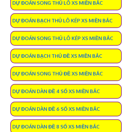
DỰ ĐOÁN SONG THỦ LÔ XS MIỀN BẮC
DỰ ĐOÁN BẠCH THỦ LÔ KÉP XS MIỀN BẮC
DỰ ĐOÁN SONG THỦ LÔ KÉP XS MIỀN BẮC
DỰ ĐOÁN BẠCH THỦ ĐỀ XS MIỀN BẮC
DỰ ĐOÁN SONG THỦ ĐỀ XS MIỀN BẮC
DỰ ĐOÁN DÀN ĐỀ 4 SỐ XS MIỀN BẮC
DỰ ĐOÁN DÀN ĐỀ 6 SỐ XS MIỀN BẮC
DỰ ĐOÁN DÀN ĐỀ 8 SỐ XS MIỀN BẮC