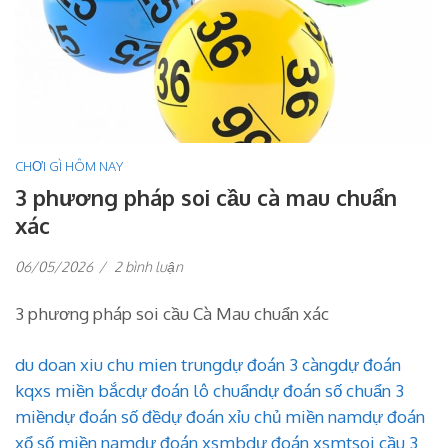
CHƠI GÌ HÔM NAY
3 phương pháp soi cầu cà mau chuẩn
xác
ở
06/05/2026
/
2 bình luận
3
phương
3 phương pháp soi cầu Cà Mau chuẩn xác
pháp
soi
cầu
du doan xiu chu mien trung
dự đoán 3 càng
dự đoán
cà
mau
kqxs miền bắc
dự đoán lô chuẩn
dự đoán số chuẩn 3
chuẩn
miền
dự đoán số đề
dự đoán xỉu chủ miền nam
dự đoán
xác
xổ số miền nam
dự đoán xsmb
dự đoán xsmt
soi cầu 3