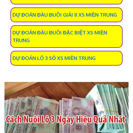
DỰ ĐOÁN ĐẦU ĐUÔI GIẢI 8 XS MIỀN TRUNG
DỰ ĐOÁN ĐẦU ĐUÔI ĐẶC BIỆT XS MIỀN
TRUNG
DỰ ĐOÁN LÔ 3 SỐ XS MIỀN TRUNG