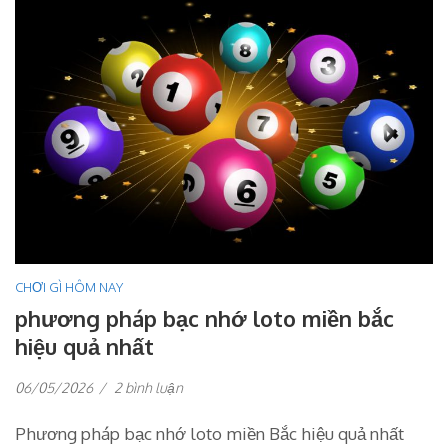
CHƠI GÌ HÔM NAY
phương pháp bạc nhớ loto miền bắc
hiệu quả nhất
ở
06/05/2026
/
2 bình luận
phương
pháp
Phương pháp bạc nhớ loto miền Bắc hiệu quả nhất
bạc