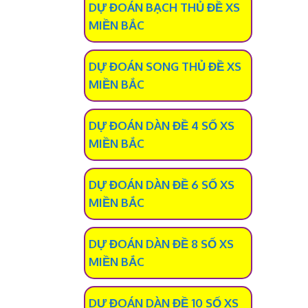
DỰ ĐOÁN BẠCH THỦ ĐỀ XS
MIỀN BẮC
DỰ ĐOÁN SONG THỦ ĐỀ XS
MIỀN BẮC
DỰ ĐOÁN DÀN ĐỀ 4 SỐ XS
MIỀN BẮC
DỰ ĐOÁN DÀN ĐỀ 6 SỐ XS
MIỀN BẮC
DỰ ĐOÁN DÀN ĐỀ 8 SỐ XS
MIỀN BẮC
DỰ ĐOÁN DÀN ĐỀ 10 SỐ XS