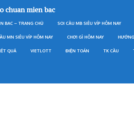
lo chuan mien bac
EN BAC – TRANG CHỦ
SOI CẦU MB SIÊU VÍP HÔM NAY
CẦU MN SIÊU VÍP HÔM NAY
CHƠI GÌ HÔM NAY
HƯỚNG
KẾT QUẢ
VIETLOTT
ĐIỆN TOÁN
TK CẦU