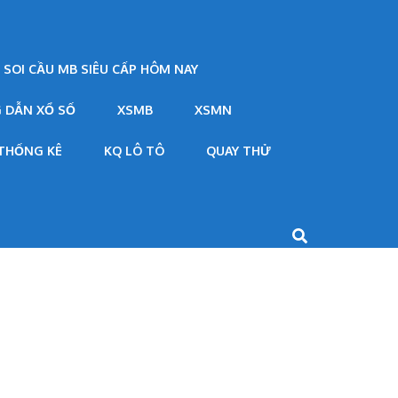
SOI CẦU MB SIÊU CẤP HÔM NAY
 DẪN XỔ SỐ
XSMB
XSMN
THỐNG KÊ
KQ LÔ TÔ
QUAY THỬ