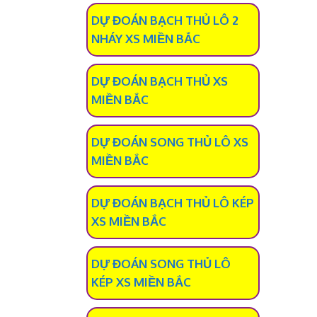
DỰ ĐOÁN BẠCH THỦ LÔ 2
NHÁY XS MIỀN BẮC
DỰ ĐOÁN BẠCH THỦ XS
MIỀN BẮC
DỰ ĐOÁN SONG THỦ LÔ XS
MIỀN BẮC
DỰ ĐOÁN BẠCH THỦ LÔ KÉP
XS MIỀN BẮC
DỰ ĐOÁN SONG THỦ LÔ
KÉP XS MIỀN BẮC