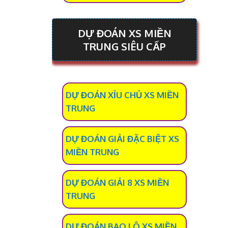
DỰ ĐOÁN XS MIỀN
TRUNG SIÊU CẤP
DỰ ĐOÁN XỈU CHỦ XS MIỀN
TRUNG
DỰ ĐOÁN GIẢI ĐẶC BIỆT XS
MIỀN TRUNG
DỰ ĐOÁN GIẢI 8 XS MIỀN
TRUNG
DỰ ĐOÁN BAO LÔ XS MIỀN