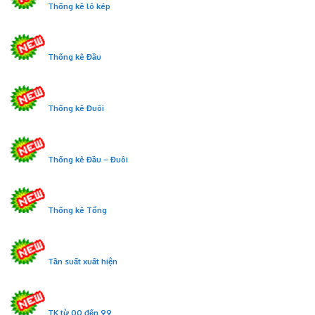
Thống kê lô kép
Thống kê Đầu
Thống kê Đuôi
Thống kê Đầu – Đuôi
Thống kê Tổng
Tần suất xuất hiện
TK từ 00 đến 99