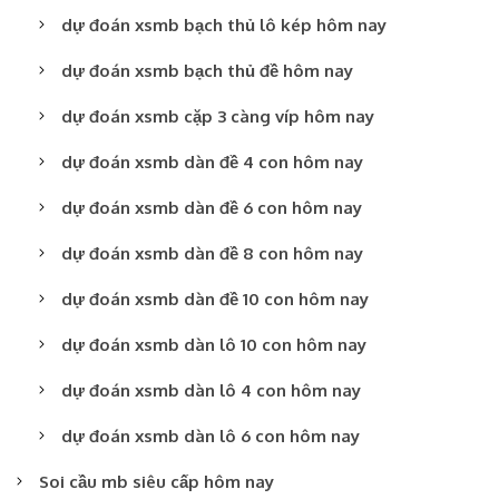
dự đoán xsmb bạch thủ lô kép hôm nay
dự đoán xsmb bạch thủ đề hôm nay
dự đoán xsmb cặp 3 càng víp hôm nay
dự đoán xsmb dàn đề 4 con hôm nay
dự đoán xsmb dàn đề 6 con hôm nay
dự đoán xsmb dàn đề 8 con hôm nay
dự đoán xsmb dàn đề 10 con hôm nay
dự đoán xsmb dàn lô 10 con hôm nay
dự đoán xsmb dàn lô 4 con hôm nay
dự đoán xsmb dàn lô 6 con hôm nay
Soi cầu mb siêu cấp hôm nay