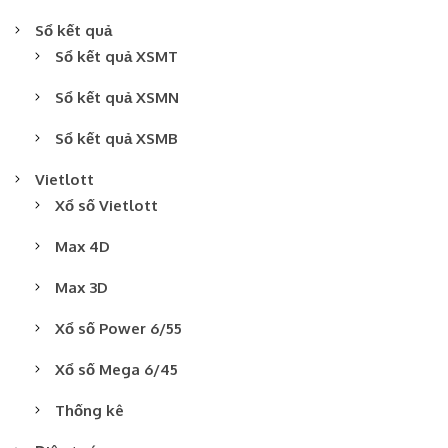
Sổ kết quả
Sổ kết quả XSMT
Sổ kết quả XSMN
Sổ kết quả XSMB
Vietlott
Xổ số Vietlott
Max 4D
Max 3D
Xổ số Power 6/55
Xổ số Mega 6/45
Thống kê