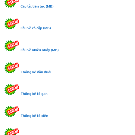
Cầu lật liên tục (MB)
Cầu về cả cặp (MB)
Cầu về nhiều nháy (MB)
Thống kê đầu đuôi
Thống kê lô gan
Thống kê lô xiên