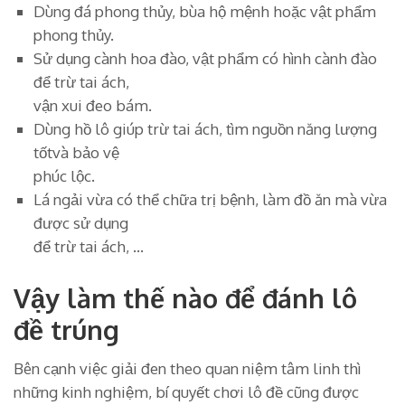
Dùng đá phong thủy, bùa hộ mệnh hoặc vật phẩm
phong thủy.
Sử dụng cành hoa đào, vật phẩm có hình cành đào
để trừ tai ách,
vận xui đeo bám.
Dùng hồ lô giúp trừ tai ách, tìm nguồn năng lượng
tốtvà bảo vệ
phúc lộc.
Lá ngải vừa có thể chữa trị bệnh, làm đồ ăn mà vừa
được sử dụng
để trừ tai ách, …
Vậy làm thế nào để đánh lô
đề trúng
Bên cạnh việc giải đen theo quan niệm tâm linh thì
những kinh nghiệm, bí quyết chơi lô đề cũng được