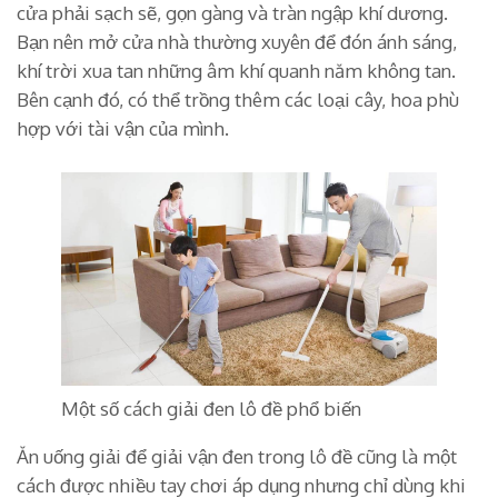
cửa phải sạch sẽ, gọn gàng và tràn ngập khí dương.
Bạn nên mở cửa nhà thường xuyên để đón ánh sáng,
khí trời xua tan những âm khí quanh năm không tan.
Bên cạnh đó, có thể trồng thêm các loại cây, hoa phù
hợp với tài vận của mình.
Một số cách giải đen lô đề phổ biến
Ăn uống giải để giải vận đen trong lô đề cũng là một
cách được nhiều tay chơi áp dụng nhưng chỉ dùng khi