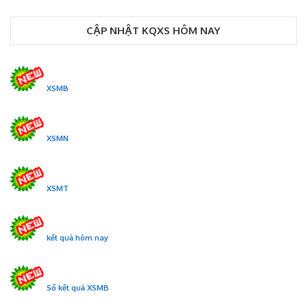
CẬP NHẬT KQXS HÔM NAY
XSMB
XSMN
XSMT
kết quả hôm nay
Sổ kết quả XSMB