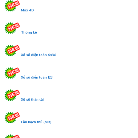
Max 4D
Thống kê
Xổ số điện toán 6x36
Xổ số điện toán 123
Xổ số thần tài
Cầu bạch thủ (MB)