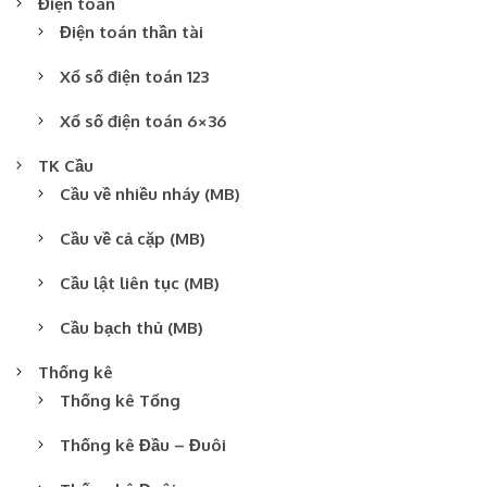
Điện toán
Điện toán thần tài
Xổ số điện toán 123
Xổ số điện toán 6×36
TK Cầu
Cầu về nhiều nháy (MB)
Cầu về cả cặp (MB)
Cầu lật liên tục (MB)
Cầu bạch thủ (MB)
Thống kê
Thống kê Tổng
Thống kê Đầu – Đuôi