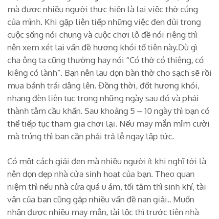
mà được nhiều người thực hiện là lại việc thờ cúng
của mình. Khi gặp liên tiếp những việc đen đủi trong
cuộc sống nói chung và cuộc chơi lô đề nói riêng thì
nên xem xét lại vấn đề hương khói tổ tiên này.Dù gì
cha ông ta cũng thường hay nói “Có thờ có thiêng, có
kiêng có lành”. Bạn nên lau dọn bàn thờ cho sạch sẽ rồi
mua bánh trái dâng lên. Đồng thời, đốt hương khói,
nhang đèn liên tục trong những ngày sau đó và phải
thành tâm cầu khấn. Sau khoảng 5 – 10 ngày thì bạn có
thể tiếp tục tham gia chơi lại. Nếu may mắn mỉm cười
mà trúng thì bạn cần phải trả lễ ngay lập tức.
Có một cách giải đen mà nhiều người ít khi nghĩ tới là
nên dọn dẹp nhà cửa sinh hoạt của bạn. Theo quan
niệm thì nếu nhà cửa quá u ám, tối tăm thì sinh khí, tài
vận của bạn cũng gặp nhiều vấn đề nan giải.. Muốn
nhận được nhiều may mắn, tài lộc thì trước tiên nhà