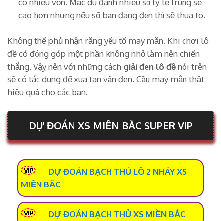
có nhiều vốn. Mặc dù đánh nhiều số tỷ lệ trúng sẽ
cao hơn nhưng nếu số bạn đang đen thì sẽ thua to.
Không thể phủ nhận rằng yếu tố may mắn. Khi chơi lô
đề có đóng góp một phần không nhỏ làm nên chiến
thắng. Vậy nên với những cách
giải đen lô đề
nói trên
sẽ có tác dụng để xua tan vận đen. Cầu may mắn thật
hiệu quả cho các bạn.
DỰ ĐOÁN XS MIỀN BẮC SUPER VIP
DỰ ĐOÁN BẠCH THỦ LÔ 2 NHÁY XS
MIỀN BẮC
DỰ ĐOÁN BẠCH THỦ XS MIỀN BẮC