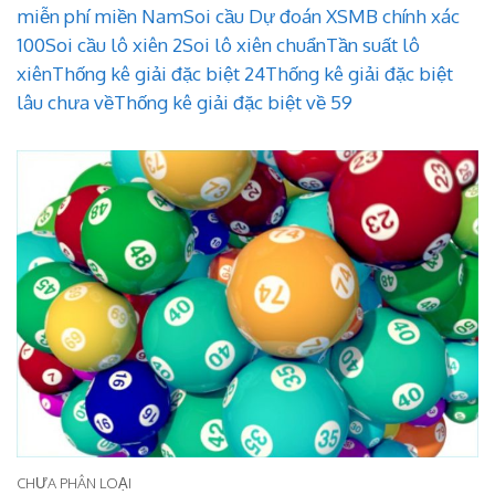
miễn phí miền Nam
Soi cầu Dự đoán XSMB chính xác
100
Soi cầu lô xiên 2
Soi lô xiên chuẩn
Tần suất lô
xiên
Thống kê giải đặc biệt 24
Thống kê giải đặc biệt
lâu chưa về
Thống kê giải đặc biệt về 59
CHƯA PHÂN LOẠI