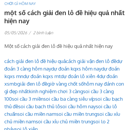
CHƠI GÌ HÔM NAY
một số cách giải đen lô đề hiệu quả nhất
hiện nay
ở
05/05/2026
/
2 bình luận
một
số
Một số cách giải đen lô đề hiệu quả nhất hiện nay
cách
giải
đen
cách giải đen lô đề hiệu quả
cách giải vận đen lô đề
dự
lô
đề
đoán 3 càng hôm nay
dự đoán kqxs hôm nay
dự đoán
hiệu
kqxs mn
dự đoán kqxs mt
dự đoán lô xiên 4
dự đoán
quả
nhất
xsmb
giải đen lô đề
giờ vàng chốt số
hôm nay đánh con
hiện
gì đẹp nhất
kinh nghiệm chơi 3 càng
soi cầu 3 càng
nay
100
soi cầu 3 miền
soi cầu ba càng siêu víp
soi cầu bạch
thủ đề
soi cầu bạch thủ lô
soi cầu hôm nay
soi cầu lô
chuẩn
soi cầu miền nam
soi cầu miền trung
soi cầu xỉu
chủ miền nam
soi cầu xỉu chủ miền trung
soi lo 2
nháy
soi lô xiên