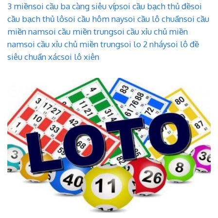
3 miền
soi cầu ba càng siêu víp
soi cầu bạch thủ đề
soi
cầu bạch thủ lô
soi cầu hôm nay
soi cầu lô chuẩn
soi cầu
miền nam
soi cầu miền trung
soi cầu xỉu chủ miền
nam
soi cầu xỉu chủ miền trung
soi lo 2 nháy
soi lô đề
siêu chuẩn xác
soi lô xiên