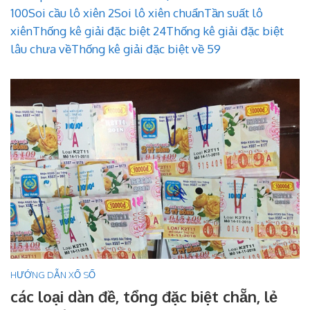
100
Soi cầu lô xiên 2
Soi lô xiên chuẩn
Tần suất lô
xiên
Thống kê giải đặc biệt 24
Thống kê giải đặc biệt
lâu chưa về
Thống kê giải đặc biệt về 59
HƯỚNG DẪN XỔ SỐ
các loại dàn đề, tổng đặc biệt chẵn, lẻ