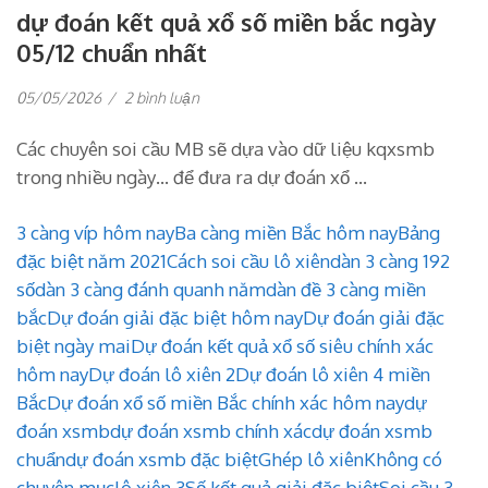
dự đoán kết quả xổ số miền bắc ngày
05/12 chuẩn nhất
ở
05/05/2026
/
2 bình luận
dự
đoán
Các chuyên soi cầu MB sẽ dựa vào dữ liệu kqxsmb
kết
quả
trong nhiều ngày… để đưa ra dự đoán xổ …
xổ
số
miền
3 càng víp hôm nay
Ba càng miền Bắc hôm nay
Bảng
bắc
đặc biệt năm 2021
Cách soi cầu lô xiên
dàn 3 càng 192
ngày
05/12
số
dàn 3 càng đánh quanh năm
dàn đề 3 càng miền
chuẩn
bắc
Dự đoán giải đặc biệt hôm nay
Dự đoán giải đặc
nhất
biệt ngày mai
Dự đoán kết quả xổ số siêu chính xác
hôm nay
Dự đoán lô xiên 2
Dự đoán lô xiên 4 miền
Bắc
Dự đoán xổ số miền Bắc chính xác hôm nay
dự
đoán xsmb
dự đoán xsmb chính xác
dự đoán xsmb
chuẩn
dự đoán xsmb đặc biệt
Ghép lô xiên
Không có
chuyên mục
lô xiên 3
Số kết quả giải đặc biệt
Soi cầu 3