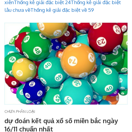
xiên
Thống kê giải đặc biệt 24
Thống kê giải đặc biệt
lâu chưa về
Thống kê giải đặc biệt về 59
CHƯA PHÂN LOẠI
dự đoán kết quả xổ số miền bắc ngày
16/11 chuẩn nhất