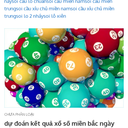
nay
soi cầu lô chuẩn
soi cầu miền nam
soi cầu miền
trung
soi cầu xỉu chủ miền nam
soi cầu xỉu chủ miền
trung
soi lo 2 nháy
soi lô xiên
CHƯA PHÂN LOẠI
dự đoán kết quả xổ số miền bắc ngày