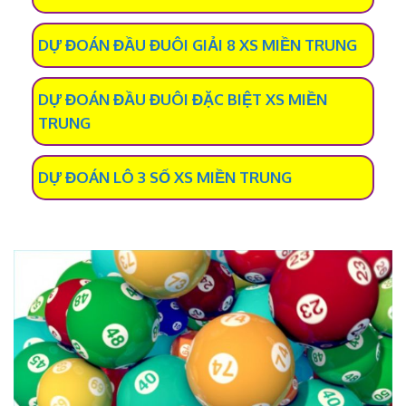
DỰ ĐOÁN ĐẦU ĐUÔI GIẢI 8 XS MIỀN TRUNG
DỰ ĐOÁN ĐẦU ĐUÔI ĐẶC BIỆT XS MIỀN
TRUNG
DỰ ĐOÁN LÔ 3 SỐ XS MIỀN TRUNG