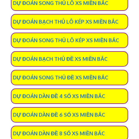
DỰ ĐOÁN SONG THỦ LÔ XS MIỀN BẮC
DỰ ĐOÁN BẠCH THỦ LÔ KÉP XS MIỀN BẮC
DỰ ĐOÁN SONG THỦ LÔ KÉP XS MIỀN BẮC
DỰ ĐOÁN BẠCH THỦ ĐỀ XS MIỀN BẮC
DỰ ĐOÁN SONG THỦ ĐỀ XS MIỀN BẮC
DỰ ĐOÁN DÀN ĐỀ 4 SỐ XS MIỀN BẮC
DỰ ĐOÁN DÀN ĐỀ 6 SỐ XS MIỀN BẮC
DỰ ĐOÁN DÀN ĐỀ 8 SỐ XS MIỀN BẮC