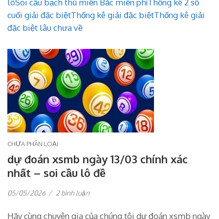
lô
Soi cầu bạch thủ miền Bắc miễn phí
Thống kê 2 số
cuối giải đặc biệt
Thống kê giải đặc biệt
Thống kê giải
đặc biệt lâu chưa về
CHƯA PHÂN LOẠI
dự đoán xsmb ngày 13/03 chính xác
nhất – soi cầu lô đề
ở
05/05/2026
/
2 bình luận
dự
đoán
Hãy cùng chuyên gia của chúng tôi dự đoán xsmb ngày
xsmb