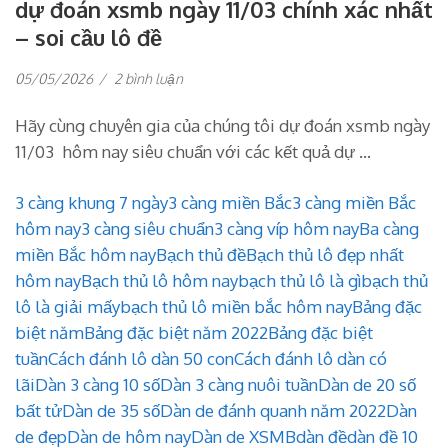
dự đoán xsmb ngày 11/03 chính xác nhất
– soi cầu lô đề
ở
05/05/2026
/
2 bình luận
dự
đoán
Hãy cùng chuyên gia của chúng tôi dự đoán xsmb ngày
xsmb
ngày
11/03 hôm nay siêu chuẩn với các kết quả dự …
11/03
chính
xác
3 càng khung 7 ngày
3 càng miền Bắc
3 càng miền Bắc
nhất
hôm nay
3 càng siêu chuẩn
3 càng víp hôm nay
Ba càng
–
soi
miền Bắc hôm nay
Bạch thủ đề
Bạch thủ lô đẹp nhất
cầu
hôm nay
Bạch thủ lô hôm nay
bạch thủ lô là gì
bạch thủ
lô
đề
lô là giải mấy
bạch thủ lô miền bắc hôm nay
Bảng đặc
biệt năm
Bảng đặc biệt năm 2022
Bảng đặc biệt
tuần
Cách đánh lô dàn 50 con
Cách đánh lô dàn có
lãi
Dàn 3 càng 10 số
Dàn 3 càng nuôi tuần
Dàn de 20 số
bất tử
Dàn de 35 số
Dàn de đánh quanh năm 2022
Dàn
de đẹp
Dàn de hôm nay
Dàn de XSMB
dàn đề
dàn đề 10