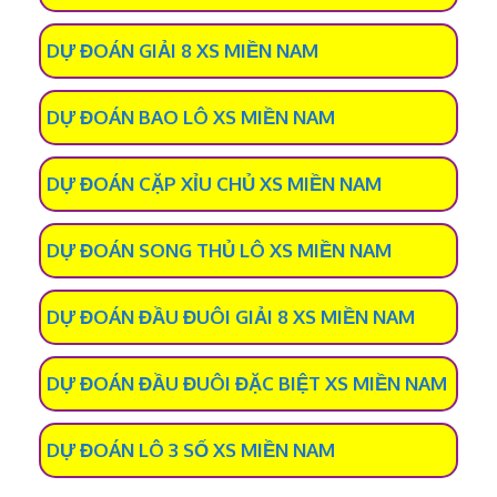
DỰ ĐOÁN GIẢI 8 XS MIỀN NAM
DỰ ĐOÁN BAO LÔ XS MIỀN NAM
DỰ ĐOÁN CẶP XỈU CHỦ XS MIỀN NAM
DỰ ĐOÁN SONG THỦ LÔ XS MIỀN NAM
DỰ ĐOÁN ĐẦU ĐUÔI GIẢI 8 XS MIỀN NAM
DỰ ĐOÁN ĐẦU ĐUÔI ĐẶC BIỆT XS MIỀN NAM
DỰ ĐOÁN LÔ 3 SỐ XS MIỀN NAM