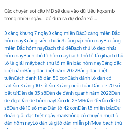
dự
đoán
Các chuyên soi cầu MB sẽ dựa vào dữ liệu kqxsmb
kết
quả
trong nhiều ngày… để đưa ra dự đoán xổ …
xổ
số
miền
3 càng khung 7 ngày
3 càng miền Bắc
3 càng miền Bắc
bắc
hôm nay
3 càng siêu chuẩn
3 càng víp hôm nay
Ba càng
ngày
06/06
miền Bắc hôm nay
Bạch thủ đề
Bạch thủ lô đẹp nhất
chính
hôm nay
Bạch thủ lô hôm nay
bạch thủ lô là gì
bạch thủ
xác
nhất
lô là giải mấy
bạch thủ lô miền bắc hôm nay
Bảng đặc
biệt năm
Bảng đặc biệt năm 2022
Bảng đặc biệt
tuần
Cách đánh lô dàn 50 con
Cách đánh lô dàn có
lãi
Dàn 3 càng 10 số
Dàn 3 càng nuôi tuần
Dàn de 20 số
bất tử
Dàn de 35 số
Dàn de đánh quanh năm 2022
Dàn
de đẹp
Dàn de hôm nay
Dàn de XSMB
dàn đề
dàn đề 10
số
Dàn đề 10 số max
Dàn lô 42 con
Dàn lô miền bắc
Dự
đoán giải đặc biệt ngày mai
Không có chuyên mục
Lô
dàn hôm nay
Lô dàn là gì
lô dàn miễn phí
Mua bạch thủ