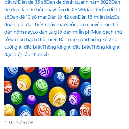
bất tử
Dàn de 35 số
Dàn de đánh quanh năm 2022
Dàn
de đẹp
Dàn de hôm nay
Dàn de XSMB
dàn đề
dàn đề 10
số
Dàn đề 10 số max
Dàn lô 42 con
Dàn lô miền bắc
Dự
đoán giải đặc biệt ngày mai
Không có chuyên mục
Lô
dàn hôm nay
Lô dàn là gì
lô dàn miễn phí
Mua bạch thủ
lô
Soi cầu bạch thủ miền Bắc miễn phí
Thống kê 2 số
cuối giải đặc biệt
Thống kê giải đặc biệt
Thống kê giải
đặc biệt lâu chưa về
CHƯA PHÂN LOẠI