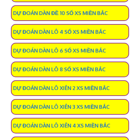
DỰ ĐOÁN DÀN ĐỀ 10 SỐ XS MIỀN BẮC
DỰ ĐOÁN DÀN LÔ 4 SỐ XS MIỀN BẮC
DỰ ĐOÁN DÀN LÔ 6 SỐ XS MIỀN BẮC
DỰ ĐOÁN DÀN LÔ 8 SỐ XS MIỀN BẮC
DỰ ĐOÁN DÀN LÔ XIÊN 2 XS MIỀN BẮC
DỰ ĐOÁN DÀN LÔ XIÊN 3 XS MIỀN BẮC
DỰ ĐOÁN DÀN LÔ XIÊN 4 XS MIỀN BẮC