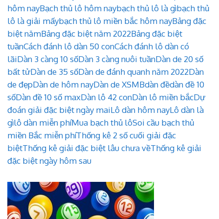
chính
hôm nay
Bạch thủ lô hôm nay
bạch thủ lô là gì
bạch thủ
xác
nhất
lô là giải mấy
bạch thủ lô miền bắc hôm nay
Bảng đặc
biệt năm
Bảng đặc biệt năm 2022
Bảng đặc biệt
tuần
Cách đánh lô dàn 50 con
Cách đánh lô dàn có
lãi
Dàn 3 càng 10 số
Dàn 3 càng nuôi tuần
Dàn de 20 số
bất tử
Dàn de 35 số
Dàn de đánh quanh năm 2022
Dàn
de đẹp
Dàn de hôm nay
Dàn de XSMB
dàn đề
dàn đề 10
số
Dàn đề 10 số max
Dàn lô 42 con
Dàn lô miền bắc
Dự
đoán giải đặc biệt ngày mai
Lô dàn hôm nay
Lô dàn là
gì
lô dàn miễn phí
Mua bạch thủ lô
Soi cầu bạch thủ
miền Bắc miễn phí
Thống kê 2 số cuối giải đặc
biệt
Thống kê giải đặc biệt lâu chưa về
Thống kê giải
đặc biệt ngày hôm sau