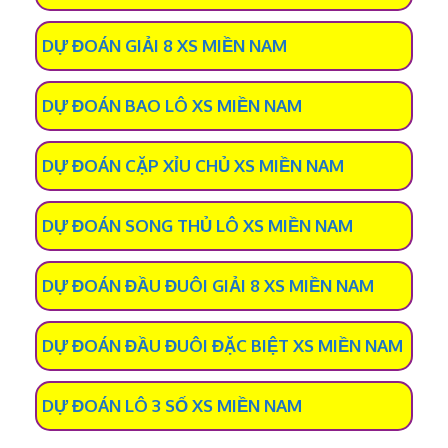
DỰ ĐOÁN GIẢI 8 XS MIỀN NAM
DỰ ĐOÁN BAO LÔ XS MIỀN NAM
DỰ ĐOÁN CẶP XỈU CHỦ XS MIỀN NAM
DỰ ĐOÁN SONG THỦ LÔ XS MIỀN NAM
DỰ ĐOÁN ĐẦU ĐUÔI GIẢI 8 XS MIỀN NAM
DỰ ĐOÁN ĐẦU ĐUÔI ĐẶC BIỆT XS MIỀN NAM
DỰ ĐOÁN LÔ 3 SỐ XS MIỀN NAM