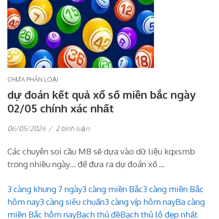
CHƯA PHÂN LOẠI
dự đoán kết quả xổ số miền bắc ngày
02/05 chính xác nhất
ở
06/05/2026
/
2 bình luận
dự
đoán
Các chuyên soi cầu MB sẽ dựa vào dữ liệu kqxsmb
kết
quả
trong nhiều ngày… để đưa ra dự đoán xổ …
xổ
số
miền
3 càng khung 7 ngày
3 càng miền Bắc
3 càng miền Bắc
bắc
hôm nay
3 càng siêu chuẩn
3 càng víp hôm nay
Ba càng
ngày
02/05
miền Bắc hôm nay
Bạch thủ đề
Bạch thủ lô đẹp nhất