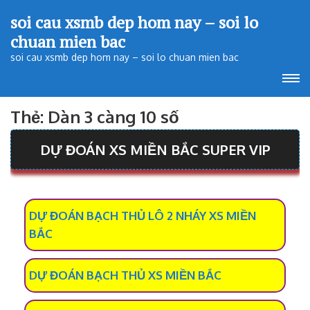
Bỏ
soi cau xsmb dep hom nay – soi lo
qua
chuan mien bac
và
soi cau xsmb dep hom nay – soi lo chuan mien bac
tới
nội
dung
Thẻ:
Dàn 3 càng 10 số
(ấn
Enter)
DỰ ĐOÁN XS MIỀN BẮC SUPER VIP
DỰ ĐOÁN BẠCH THỦ LÔ 2 NHÁY XS MIỀN
BẮC
DỰ ĐOÁN BẠCH THỦ XS MIỀN BẮC