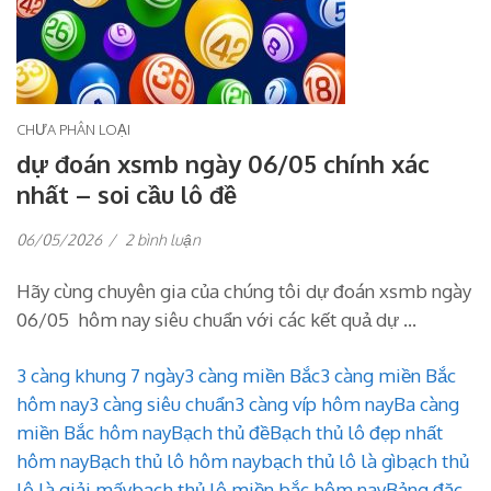
CHƯA PHÂN LOẠI
dự đoán xsmb ngày 06/05 chính xác
nhất – soi cầu lô đề
ở
06/05/2026
/
2 bình luận
dự
đoán
Hãy cùng chuyên gia của chúng tôi dự đoán xsmb ngày
xsmb
ngày
06/05 hôm nay siêu chuẩn với các kết quả dự …
06/05
chính
xác
3 càng khung 7 ngày
3 càng miền Bắc
3 càng miền Bắc
nhất
hôm nay
3 càng siêu chuẩn
3 càng víp hôm nay
Ba càng
–
soi
miền Bắc hôm nay
Bạch thủ đề
Bạch thủ lô đẹp nhất
cầu
hôm nay
Bạch thủ lô hôm nay
bạch thủ lô là gì
bạch thủ
lô
đề
lô là giải mấy
bạch thủ lô miền bắc hôm nay
Bảng đặc