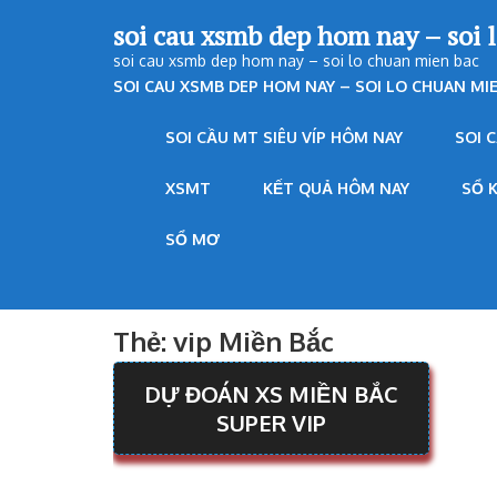
Bỏ
soi cau xsmb dep hom nay – soi 
qua
soi cau xsmb dep hom nay – soi lo chuan mien bac
và
SOI CAU XSMB DEP HOM NAY – SOI LO CHUAN MI
tới
nội
SOI CẦU MT SIÊU VÍP HÔM NAY
SOI 
dung
(ấn
XSMT
KẾT QUẢ HÔM NAY
SỔ 
Enter)
SỔ MƠ
Thẻ:
vip Miền Bắc
DỰ ĐOÁN XS MIỀN BẮC
SUPER VIP